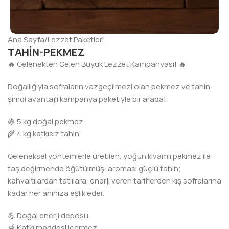
Ana Sayfa
/
Lezzet Paketleri
TAHİN-PEKMEZ
🔥 Gelenekten Gelen Büyük Lezzet Kampanyası! 🔥
Doğallığıyla sofraların vazgeçilmezi olan pekmez ve tahin,
şimdi avantajlı kampanya paketiyle bir arada!
🍇 5 kg doğal pekmez
🌾 4 kg katkısız tahin
Geleneksel yöntemlerle üretilen, yoğun kıvamlı pekmez ile
taş değirmende öğütülmüş, aroması güçlü tahin;
kahvaltılardan tatlılara, enerji veren tariflerden kış sofralarına
kadar her anınıza eşlik eder.
💪 Doğal enerji deposu
🍯 Katkı maddesi içermez