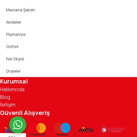
Mevlana Şekeri
Akideler
Pişmaniye
Gofret
Nar Ekşisi
Drajeler
Kurumsal
Hakkımızda
Blog
İletişim
Güvenli Alışveriş