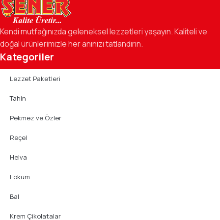
Kendi mutfağınızda geleneksel lezzetleri yaşayın. Kaliteli ve
doğal ürünlerimizle her anınızı tatlandırın.
Kategoriler
Lezzet Paketleri
Tahin
Pekmez ve Özler
Reçel
Helva
Lokum
Bal
Krem Çikolatalar