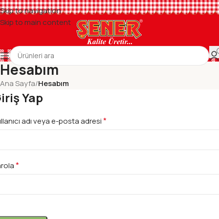
Skip to navigation
Skip to main content
Hesabım
Ana Sayfa
/
Hesabım
iriş Yap
*
llanıcı adı veya e-posta adresi
*
arola