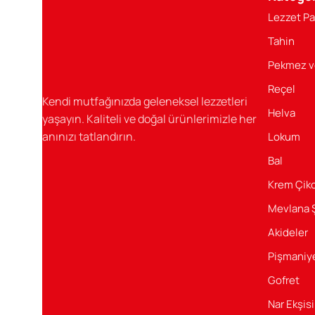
Sofranızın Baş Tacı
Lezzet Pa
Şener ürünleri, her öğününüzü şenlendirecek, özel anlar
Tahin
Sağlıklı Ve Lezzetli
Pekmez v
Reçel
Şener Gıda’nın sağlıklı ve lezzetli ürünleri ile her gün
Kendi mutfağınızda geleneksel lezzetleri
tatlandırın.
Helva
yaşayın. Kaliteli ve doğal ürünlerimizle her
anınızı tatlandırın.
Lokum
Bal
Krem Çiko
Mevlana 
Akideler
Pişmaniy
Gofret
Nar Ekşisi