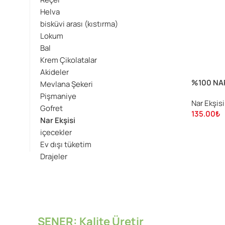
Helva
bisküvi arası (kıstırma)
Lokum
Bal
Krem Çikolatalar
Akideler
%100 NAR
Mevlana Şekeri
Pişmaniye
Nar Ekşisi
Gofret
135.00
₺
Nar Ekşisi
içecekler
Ev dışı tüketim
Drajeler
ŞENER: Kalite Üretir