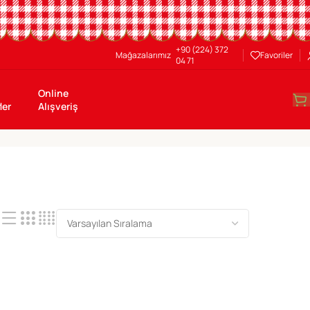
+90 (224) 372
Mağazalarımız
Favoriler
04 71
Online
ler
Alışveriş