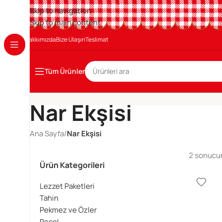
Skip to navigation
Skip to main content
Hakkımızda
Bize Ulaşın
Teslimat
Tüm Ürünler
Nar Ekşisi
Ana Sayfa
/
Nar Ekşisi
2 sonucun
Ürün Kategorileri
Lezzet Paketleri
Tahin
Pekmez ve Özler
Reçel