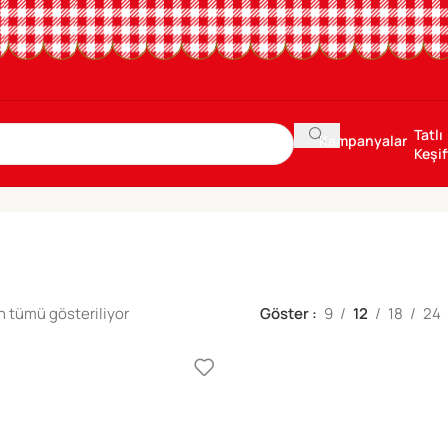
Tatlı
Kampanyalar
Keşif
 tümü gösteriliyor
Göster
9
12
18
24