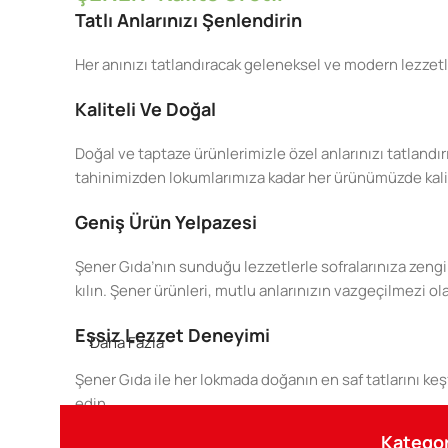
Tatlı Anlarınızı Şenlendirin
Her anınızı tatlandıracak geleneksel ve modern lezzetl
Kaliteli Ve Doğal
Doğal ve taptaze ürünlerimizle özel anlarınızı tatlandır
tahinimizden lokumlarımıza kadar her ürünümüzde kaliteyi
Geniş Ürün Yelpazesi
Şener Gıda’nın sunduğu lezzetlerle sofralarınıza zengin
kılın. Şener ürünleri, mutlu anlarınızın vazgeçilmezi ol
Eşsiz Lezzet Deneyimi
Daha Fazla
Şener Gıda ile her lokmada doğanın en saf tatlarını keşfe
edin.
Kategor