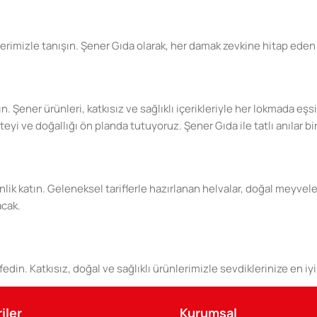
erimizle tanışın. Şener Gıda olarak, her damak zevkine hitap eden 
ın. Şener ürünleri, katkısız ve sağlıklı içerikleriyle her lokmada e
 ve doğallığı ön planda tutuyoruz. Şener Gıda ile tatlı anılar biri
lik katın. Geleneksel tariflerle hazırlanan helvalar, doğal meyvel
acak.
din. Katkısız, doğal ve sağlıklı ürünlerimizle sevdiklerinize en iyis
iler
Kurumsal