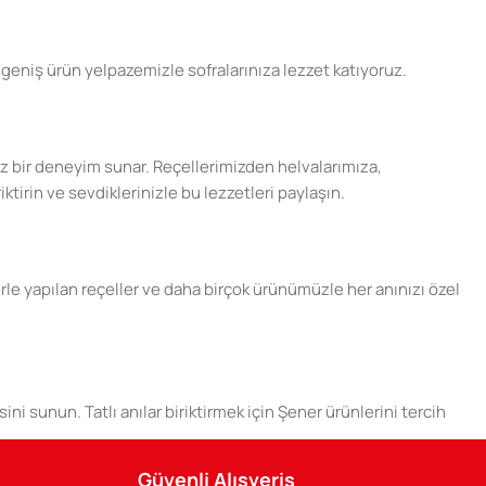
geniş ürün yelpazemizle sofralarınıza lezzet katıyoruz.
şsiz bir deneyim sunar. Reçellerimizden helvalarımıza,
ktirin ve sevdiklerinizle bu lezzetleri paylaşın.
erle yapılan reçeller ve daha birçok ürünümüzle her anınızı özel
ini sunun. Tatlı anılar biriktirmek için Şener ürünlerini tercih
Güvenli Alışveriş