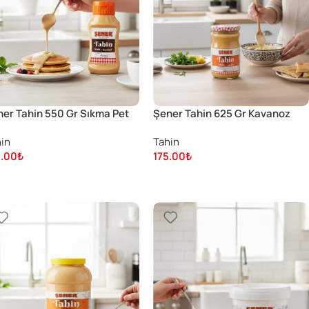
er Tahin 550 Gr Sıkma Pet
Şener Tahin 625 Gr Kavanoz
in
Tahin
5.00
₺
175.00
₺