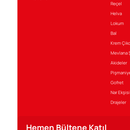
Reçel
Şener Gıda’nın sağlıklı ve lezzetli ürünleri ile her gün
tatlandırın.
Helva
Lokum
Bal
Krem Çiko
Mevlana 
Akideler
Pişmaniy
Gofret
Nar Ekşisi
Drajeler
Hemen Bültene Katıl