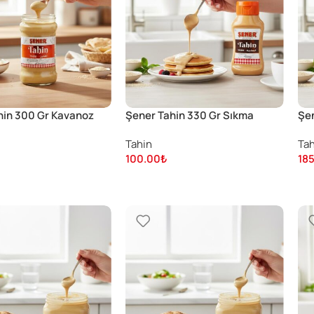
hin 300 Gr Kavanoz
Şener Tahin 330 Gr Sıkma
Şen
Ambalaj
Tahin
Tah
100.00
₺
18