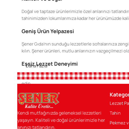
Doğal ve taptaze ürünlerimizle özel anlarınızı tatlandır
tahinimizden lokumlarımıza kadar her ürünümüzde kaliteyi
Geniş Ürün Yelpazesi
Şener Gıda’nın sunduğu lezzetlerle sofralarınıza zengin
kılın. Şener ürünleri, mutlu anlarınızın vazgeçilmezi ol
Eşsiz Lezzet Deneyimi
Daha Fazla
Şener Gıda ile her lokmada doğanın en saf tatlarını keşfe
edin.
Kategor
Sofranızın Baş Tacı
Lezzet Pa
Şener ürünleri, her öğününüzü şenlendirecek, özel anlar
Kendi mutfağınızda geleneksel lezzetleri
Tahin
yaşayın. Kaliteli ve doğal ürünlerimizle her
Sağlıklı Ve Lezzetli
Pekmez v
anınızı tatlandırın.