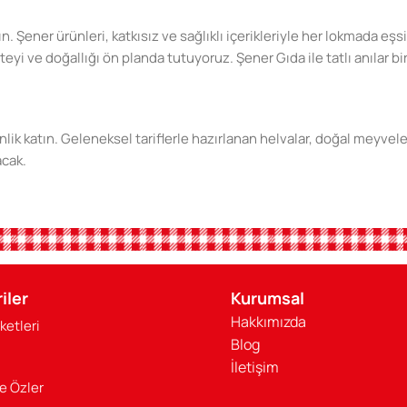
ın. Şener ürünleri, katkısız ve sağlıklı içerikleriyle her lokmada e
 ve doğallığı ön planda tutuyoruz. Şener Gıda ile tatlı anılar biri
lik katın. Geleneksel tariflerle hazırlanan helvalar, doğal meyvel
acak.
din. Katkısız, doğal ve sağlıklı ürünlerimizle sevdiklerinize en iyis
iler
Kurumsal
Hakkımızda
ketleri
ınızı daha da tatlandıracak. Sağlıklı beslenmenin ve doğal tatları
Blog
İletişim
e Özler