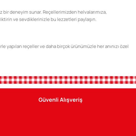
şsiz bir deneyim sunar. Reçellerimizden helvalarımıza,
ktirin ve sevdiklerinizle bu lezzetleri paylaşın.
erle yapılan reçeller ve daha birçok ürünümüzle her anınızı özel
ini sunun. Tatlı anılar biriktirmek için Şener ürünlerini tercih
Güvenli Alışveriş
n keyfini çıkarın. Şener Gıda, her zaman yanınızda.