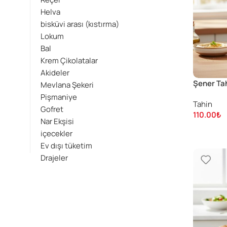
Helva
bisküvi arası (kıstırma)
Lokum
Bal
Krem Çikolatalar
Akideler
Şener Ta
Mevlana Şekeri
Pişmaniye
Tahin
Gofret
110.00
₺
Nar Ekşisi
içecekler
Ev dışı tüketim
Drajeler