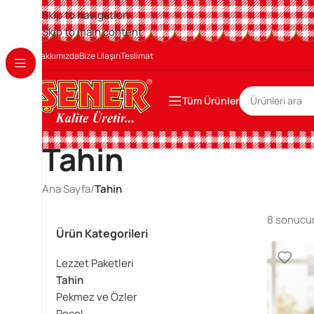
Skip to navigation
Skip to main content
Hakkımızda
Bize Ulaşın
Teslimat
Tüm Ürünler
Tahin
Ana Sayfa
/
Tahin
8 sonucun
Ürün Kategorileri
Lezzet Paketleri
Tahin
Pekmez ve Özler
Reçel