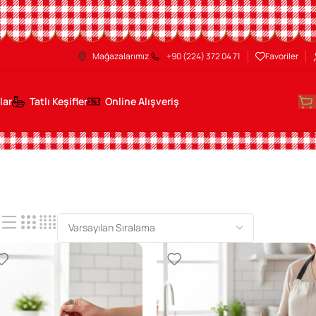
Mağazalarımız
+90 (224) 372 04 71
Favoriler
lar
Tatlı Keşifler
Online Alışveriş