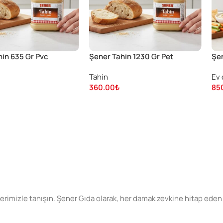
hin 635 Gr Pvc
Şener Tahin 1230 Gr Pet
Şen
Tahin
Ev 
360.00
₺
85
erimizle tanışın. Şener Gıda olarak, her damak zevkine hitap eden 