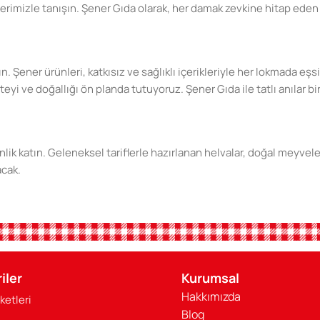
erimizle tanışın. Şener Gıda olarak, her damak zevkine hitap eden 
ın. Şener ürünleri, katkısız ve sağlıklı içerikleriyle her lokmada e
 ve doğallığı ön planda tutuyoruz. Şener Gıda ile tatlı anılar biri
lik katın. Geleneksel tariflerle hazırlanan helvalar, doğal meyvel
acak.
din. Katkısız, doğal ve sağlıklı ürünlerimizle sevdiklerinize en iyis
iler
Kurumsal
Hakkımızda
ketleri
ınızı daha da tatlandıracak. Sağlıklı beslenmenin ve doğal tatları
Blog