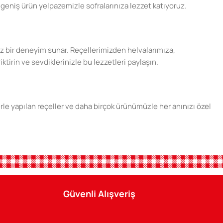
geniş ürün yelpazemizle sofralarınıza lezzet katıyoruz.
şsiz bir deneyim sunar. Reçellerimizden helvalarımıza,
ktirin ve sevdiklerinizle bu lezzetleri paylaşın.
erle yapılan reçeller ve daha birçok ürünümüzle her anınızı özel
ini sunun. Tatlı anılar biriktirmek için Şener ürünlerini tercih
Güvenli Alışveriş
n keyfini çıkarın. Şener Gıda, her zaman yanınızda.