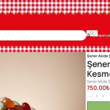
Kampanya
Ana Sayfa
/
Ak
Şener Akide 
Şener
Kesme
Şener Akide Ş
750.00
₺