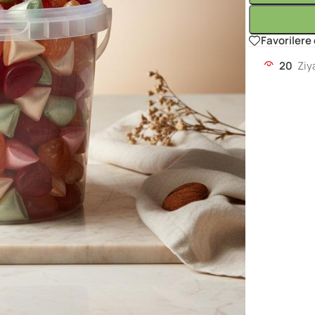
Favorilere
20
Ziy