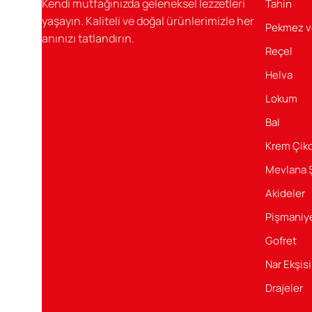
Kendi mutfağınızda geleneksel lezzetleri
Tahin
yaşayın. Kaliteli ve doğal ürünlerimizle her
Sağlıklı Ve Lezzetli
Pekmez v
anınızı tatlandırın.
Reçel
Şener Gıda’nın sağlıklı ve lezzetli ürünleri ile her gün
tatlandırın.
Helva
Lokum
Bal
Krem Çiko
Mevlana 
Akideler
Pişmaniy
Gofret
Nar Ekşisi
Drajeler