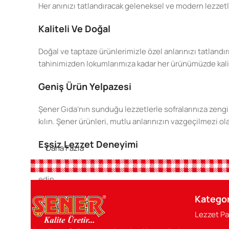
Her anınızı tatlandıracak geleneksel ve modern lezzetl
Kaliteli Ve Doğal
Doğal ve taptaze ürünlerimizle özel anlarınızı tatlandır
tahinimizden lokumlarımıza kadar her ürünümüzde kaliteyi
Geniş Ürün Yelpazesi
Şener Gıda’nın sunduğu lezzetlerle sofralarınıza zengin
kılın. Şener ürünleri, mutlu anlarınızın vazgeçilmezi ol
Eşsiz Lezzet Deneyimi
Daha Fazla
Şener Gıda ile her lokmada doğanın en saf tatlarını keşfe
edin.
Kategor
Sofranızın Baş Tacı
Lezzet Pa
Şener ürünleri, her öğününüzü şenlendirecek, özel anlar