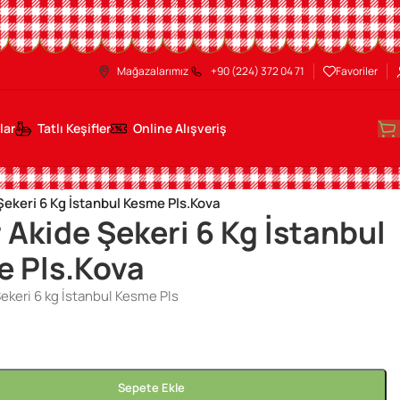
Mağazalarımız
+90 (224) 372 04 71
Favoriler
lar
Tatlı Keşifler
Online Alışveriş
ideler
/
6 Kg Akideler
/
Şekeri 6 Kg İstanbul Kesme Pls.Kova
 Akide Şekeri 6 Kg İstanbul
 Pls.Kova
ekeri 6 kg İstanbul Kesme Pls
Sepete Ekle