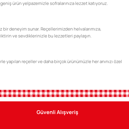
geniş ürün yelpazemizle sofralarınıza lezzet katıyoruz.
şsiz bir deneyim sunar. Reçellerimizden helvalarımıza,
ktirin ve sevdiklerinizle bu lezzetleri paylaşın.
erle yapılan reçeller ve daha birçok ürünümüzle her anınızı özel
ini sunun. Tatlı anılar biriktirmek için Şener ürünlerini tercih
Güvenli Alışveriş
n keyfini çıkarın. Şener Gıda, her zaman yanınızda.