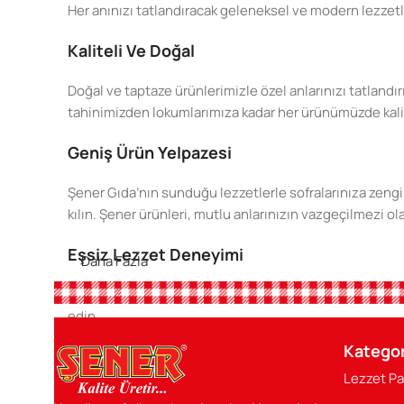
Her anınızı tatlandıracak geleneksel ve modern lezzetl
Kaliteli Ve Doğal
Doğal ve taptaze ürünlerimizle özel anlarınızı tatlandır
tahinimizden lokumlarımıza kadar her ürünümüzde kaliteyi
Geniş Ürün Yelpazesi
Şener Gıda’nın sunduğu lezzetlerle sofralarınıza zengin
kılın. Şener ürünleri, mutlu anlarınızın vazgeçilmezi ol
Eşsiz Lezzet Deneyimi
Daha Fazla
Şener Gıda ile her lokmada doğanın en saf tatlarını keşfe
edin.
Kategor
Sofranızın Baş Tacı
Lezzet Pa
Şener ürünleri, her öğününüzü şenlendirecek, özel anlar