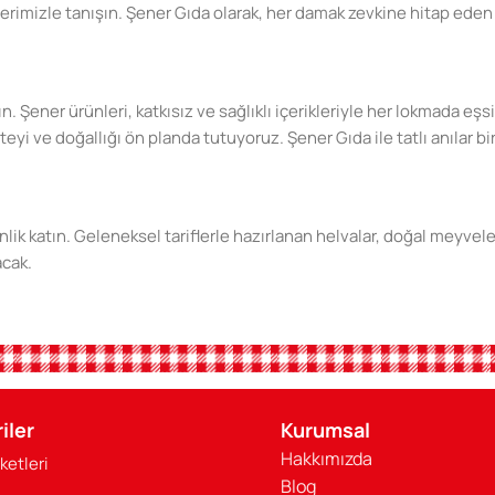
erimizle tanışın. Şener Gıda olarak, her damak zevkine hitap eden 
ın. Şener ürünleri, katkısız ve sağlıklı içerikleriyle her lokmada e
 ve doğallığı ön planda tutuyoruz. Şener Gıda ile tatlı anılar biri
lik katın. Geleneksel tariflerle hazırlanan helvalar, doğal meyvel
acak.
din. Katkısız, doğal ve sağlıklı ürünlerimizle sevdiklerinize en iyis
iler
Kurumsal
Hakkımızda
ketleri
ınızı daha da tatlandıracak. Sağlıklı beslenmenin ve doğal tatları
Blog