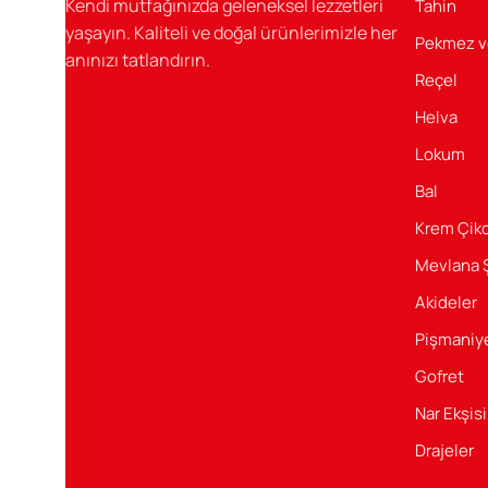
Kendi mutfağınızda geleneksel lezzetleri
Tahin
yaşayın. Kaliteli ve doğal ürünlerimizle her
Sağlıklı Ve Lezzetli
Pekmez v
anınızı tatlandırın.
Reçel
Şener Gıda’nın sağlıklı ve lezzetli ürünleri ile her gün
tatlandırın.
Helva
Lokum
Bal
Krem Çiko
Mevlana 
Akideler
Pişmaniy
Gofret
Nar Ekşisi
Drajeler