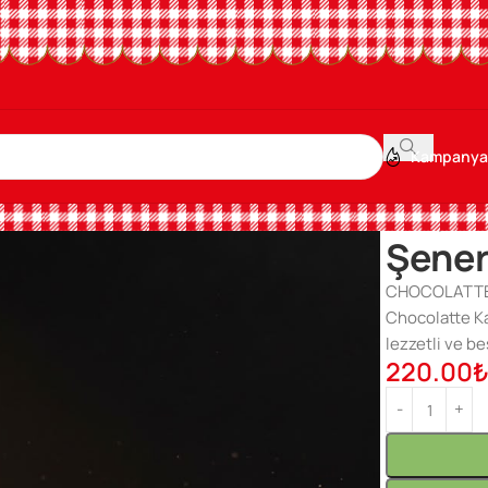
Kampanya
Ana Sayfa
/
Kr
Şener
CHOCOLATTE 
Chocolatte Ka
lezzetli ve be
220.00