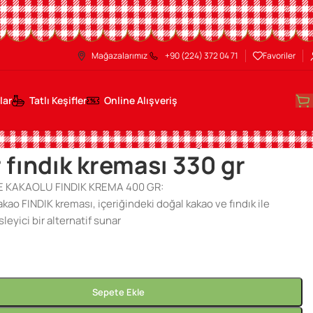
Mağazalarımız
+90 (224) 372 04 71
Favoriler
lar
Tatlı Keşifler
Online Alışveriş
em Çikolatalar
/
Şener fındık kreması 330 gr
 fındık kreması 330 gr
KAKAOLU FINDIK KREMA 400 GR:
kao FINDIK kreması, içeriğindeki doğal kakao ve fındık ile
sleyici bir alternatif sunar
₺
Sepete Ekle