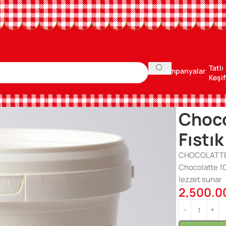
Tatlı
Kampanyalar
Keşif
Ana Sayfa
/
Kr
Choco
Fıstık
CHOCOLATTE 
Chocolatte 10 
lezzet sunar
2,500.0