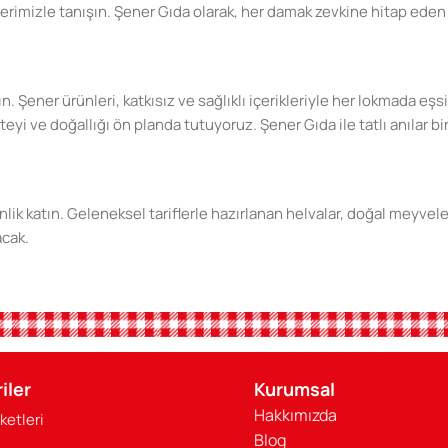
erimizle tanışın. Şener Gıda olarak, her damak zevkine hitap eden 
ın. Şener ürünleri, katkısız ve sağlıklı içerikleriyle her lokmada e
 ve doğallığı ön planda tutuyoruz. Şener Gıda ile tatlı anılar biri
lik katın. Geleneksel tariflerle hazırlanan helvalar, doğal meyvel
acak.
din. Katkısız, doğal ve sağlıklı ürünlerimizle sevdiklerinize en iyis
iler
Kurumsal
Hakkımızda
ketleri
ınızı daha da tatlandıracak. Sağlıklı beslenmenin ve doğal tatları
Blog