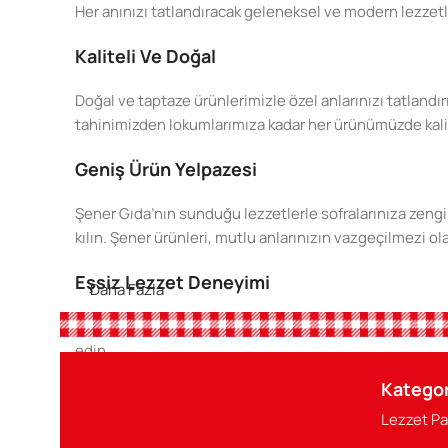
Her anınızı tatlandıracak geleneksel ve modern lezzetl
Kaliteli Ve Doğal
Doğal ve taptaze ürünlerimizle özel anlarınızı tatlandır
tahinimizden lokumlarımıza kadar her ürünümüzde kaliteyi
Geniş Ürün Yelpazesi
Şener Gıda’nın sunduğu lezzetlerle sofralarınıza zengin
kılın. Şener ürünleri, mutlu anlarınızın vazgeçilmezi ol
Eşsiz Lezzet Deneyimi
Daha Fazla
Şener Gıda ile her lokmada doğanın en saf tatlarını keşfe
edin.
Kategor
Sofranızın Baş Tacı
Lezzet Pa
Şener ürünleri, her öğününüzü şenlendirecek, özel anlar