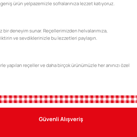
geniş ürün yelpazemizle sofralarınıza lezzet katıyoruz.
şsiz bir deneyim sunar. Reçellerimizden helvalarımıza,
ktirin ve sevdiklerinizle bu lezzetleri paylaşın.
erle yapılan reçeller ve daha birçok ürünümüzle her anınızı özel
ini sunun. Tatlı anılar biriktirmek için Şener ürünlerini tercih
Güvenli Alışveriş
n keyfini çıkarın. Şener Gıda, her zaman yanınızda.