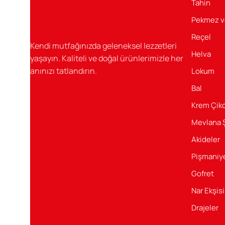
Tahin
Sağlıklı Ve Lezzetli
Pekmez v
Reçel
Şener Gıda’nın sağlıklı ve lezzetli ürünleri ile her gün
Kendi mutfağınızda geleneksel lezzetleri
tatlandırın.
Helva
yaşayın. Kaliteli ve doğal ürünlerimizle her
anınızı tatlandırın.
Lokum
Bal
Krem Çiko
Mevlana 
Akideler
Pişmaniy
Gofret
Nar Ekşisi
Drajeler