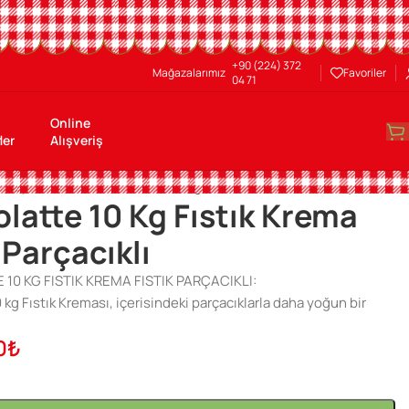
+90 (224) 372
Mağazalarımız
Favoriler
04 71
Online
ler
Alışveriş
em Çikolatalar
/
Chocolatte 10 Kg Fıstık Krema Fıstık Parçacıklı
latte 10 Kg Fıstık Krema
 Parçacıklı
10 KG FISTIK KREMA FISTIK PARÇACIKLI:
kg Fıstık Kreması, içerisindeki parçacıklarla daha yoğun bir
0
₺